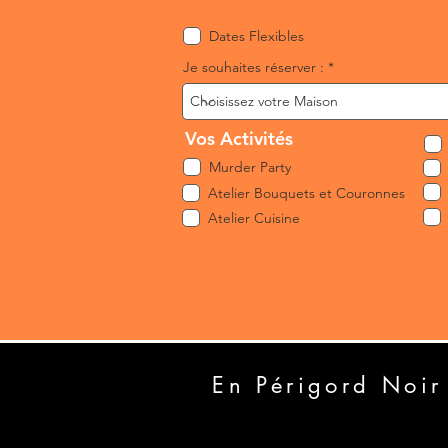
r
e
Dates Flexibles
d
Je souhaites réserver :
Vos Activités
Murder Party
Atelier Bouquets et Couronnes
Atelier Cuisine
En Périgord Noir