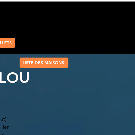
LLETS
LISTE DES MAISONS
LLOU
ut)
lier
ée