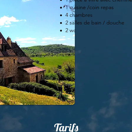
1 cuisine /coin repas
4 chambres
2 salles de bain / douche
2 wc
Tarifs