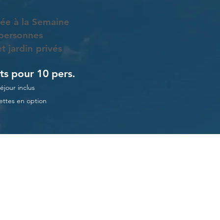
sée à la Semaine
personnes
t jardin privés
ts pour 10 pers.
éjour inclus
ettes en option