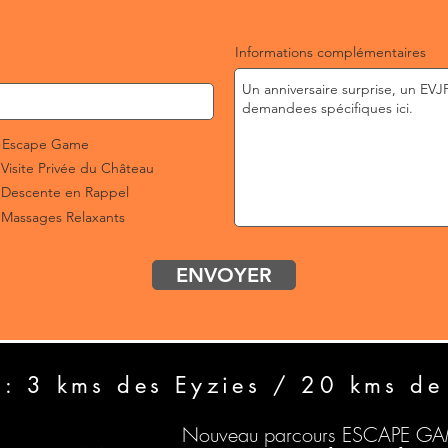
r
e
d
Informations complémentaires
Escape Game
Visite Privée du Château
Descente en Rappel
Massages Relaxants
ENVOYER
 : 3 kms des Eyzies / 20 kms de
Nouveau parcours ESCAPE G