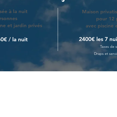
sée à la nuit
Maison privati
rsonnes
pour 12 
ne et jardin privés
avec piscine e
2400€ les 7
nui
0€ / la nuit
Taxes de s
Draps et servi