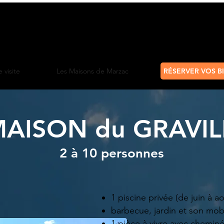
 visite
Les Maisons de Marzac
RÉSERVER VOS BI
MAISON du
GRAVI
2 à 10 personnes
1 piscine privée (de juin à ao
barbecue, jardin et son mobi
1 pièce à vivre avec chemin