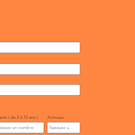
ants ( de 2 à 12 ans )
Animaux