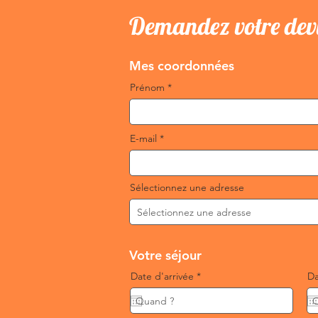
Demandez votre dev
Mes coordonnées
Prénom
E-mail
Sélectionnez une adresse
Votre séjour
r
Date d'arrivée
*
Da
e
q
u
i