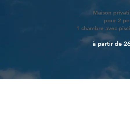
Maison privati
pour 2 pe
​1 chambre avec pisci
à partir de 26